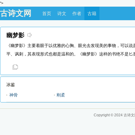
">
古诗文网
首页
诗文
作者
古籍
幽梦影
《幽梦影》主要着眼于以优雅的心胸、眼光去发现美的事物，可以说
平、讽刺，其表现形式也都是温和的。《幽梦影》这样的书绝不是匕
冰鉴
神骨
刚柔
Copyright © 2024
古诗文