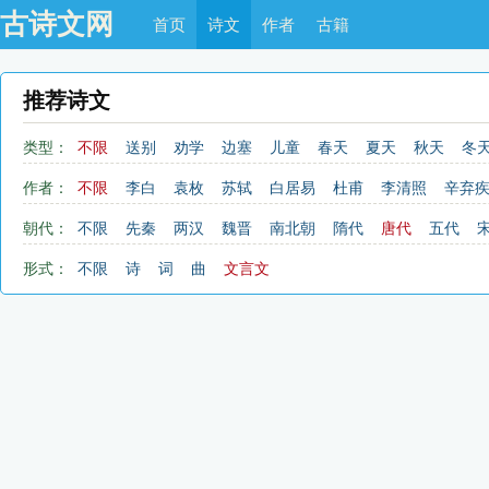
古诗文网
首页
诗文
作者
古籍
推荐诗文
类型：
不限
送别
劝学
边塞
儿童
春天
夏天
秋天
冬
思乡
咏物
爱情
田园
民歌
民谣
山水
怀古
作者：
不限
李白
袁枚
苏轼
白居易
杜甫
李清照
辛弃
赞美
咏柳
读书
秋思
哲理
离别
梅花
叙事
陆游
陶渊明
刘禹锡
李煜
杜牧
韩愈
欧阳修
朝代：
不限
先秦
两汉
魏晋
南北朝
隋代
唐代
五代
励志
战争
荷花
题画
感恩
动物
散曲
感怀
清代
近现代
形式：
不限
诗
词
曲
文言文
青春
写山
论诗
游仙
节日
春节
元宵节
寒食
中秋节
重阳节
托物言志
宋词精选