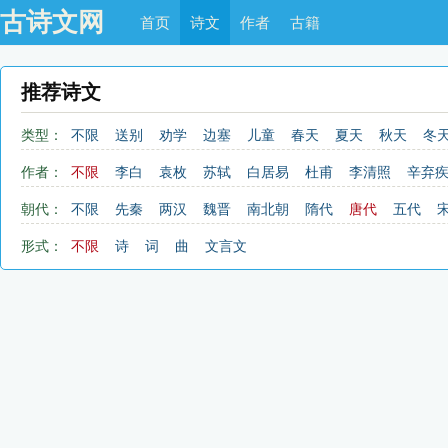
古诗文网
首页
诗文
作者
古籍
推荐诗文
类型：
不限
送别
劝学
边塞
儿童
春天
夏天
秋天
冬
思乡
咏物
爱情
田园
民歌
民谣
山水
怀古
作者：
不限
李白
袁枚
苏轼
白居易
杜甫
李清照
辛弃
赞美
咏柳
读书
秋思
哲理
离别
梅花
叙事
陆游
陶渊明
刘禹锡
李煜
杜牧
韩愈
欧阳修
朝代：
不限
先秦
两汉
魏晋
南北朝
隋代
唐代
五代
励志
战争
荷花
题画
感恩
动物
散曲
感怀
清代
近现代
形式：
不限
诗
词
曲
文言文
青春
写山
论诗
游仙
节日
春节
元宵节
寒食
中秋节
重阳节
托物言志
宋词精选