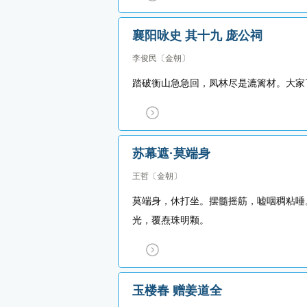
襄阳咏史 其十九 庞公祠
李俊民
〔金朝〕
踏破衡山急急回，凤林尽是漉篱材。大家
苏幕遮·莫端身
王哲
〔金朝〕
莫端身，休打坐。摆髓摇筋，嘘咽稠粘唾
光，覆焘珠明颗。
玉楼春 赠姜道全