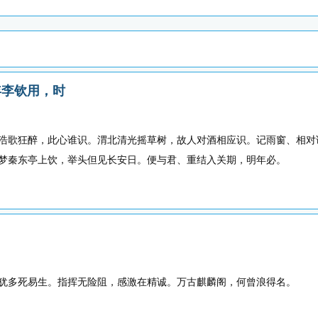
年李钦用，时
浩歌狂醉，此心谁识。渭北清光摇草树，故人对酒相应识。记雨窗、相对
梦秦东亭上饮，举头但见长安日。便与君、重结入关期，明年必。
犹多死易生。指挥无险阻，感激在精诚。万古麒麟阁，何曾浪得名。