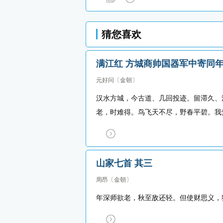
猜您喜欢
满江红 方城商帅国器军中寄同
元好问
〔金朝〕
汉水方城，今古道、几回投迹。留滞久、
老，时难得。鸟飞天不尽，野春平碧。我
山家七首 其三
周昂
〔金朝〕
年深师欲老，秋至敌还轻。但使财思义，