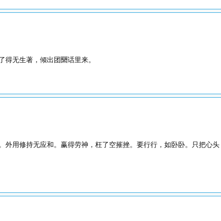
了得无生著，倾出团圞话里来。
。外用修持无应和。赢得劳神，枉了空摧挫。要行行，如卧卧。只把心头