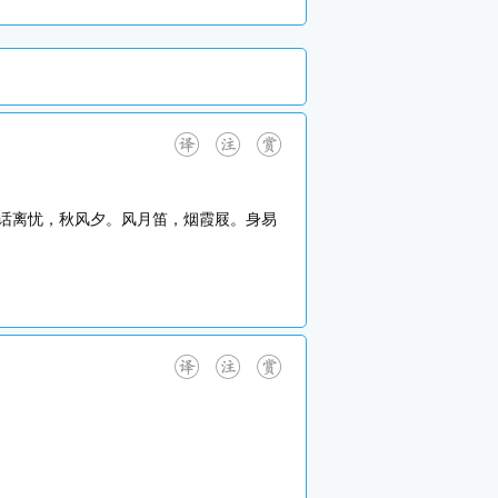
话离忧，秋风夕。风月笛，烟霞屐。身易