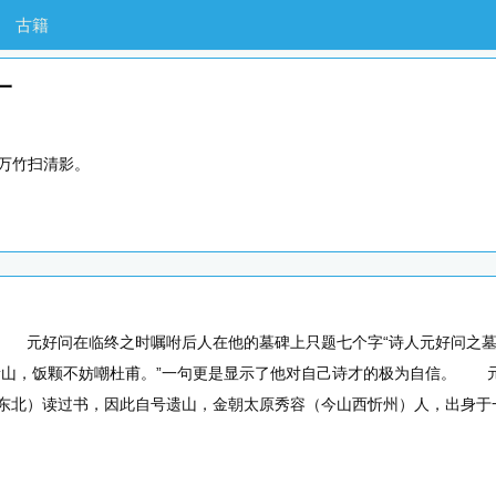
古籍
一
万竹扫清影。
好问在临终之时嘱咐后人在他的墓碑上只题七个字“诗人元好问之墓”
遗山，饭颗不妨嘲杜甫。”一句更是显示了他对自己诗才的极为自信。 元好问
东北）读过书，因此自号遗山，金朝太原秀容（今山西忻州）人，出身于一