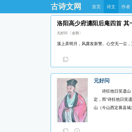
古诗文网
首页
诗文
作者
洛阳高少府瀍阳后庵四首 其
元好问
〔金朝〕
溪上弄明月，风露发新警。心空无一尘，
元好问
诗狂他日笑遗山 元
定，而“诗狂他日笑
山（今山西定襄县城