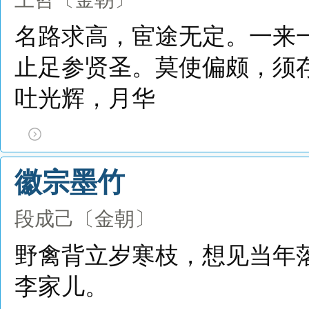
名路求高，宦途无定。一来
止足参贤圣。莫使偏颇，须
吐光辉，月华
徽宗墨竹
段成己
〔金朝〕
野禽背立岁寒枝，想见当年
李家儿。