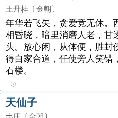
王丹桂
〔金朝〕
年华若飞矢，贪爱竞无休。
相昏晓，暗里消磨人老，甘
头。放心闲，从体便，胜封
得自家合道，任使旁人笑错
石楼。
天仙子
韦庄
〔金朝〕