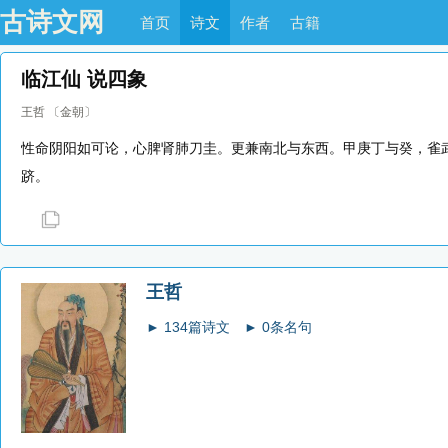
古诗文网
首页
诗文
作者
古籍
临江仙 说四象
王哲
〔金朝〕
性命阴阳如可论，心脾肾肺刀圭。更兼南北与东西。甲庚丁与癸，雀
跻。
王哲
► 134篇诗文
► 0条名句