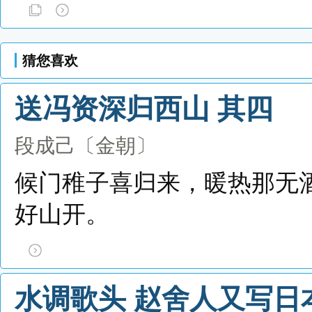
猜您喜欢
送冯资深归西山 其四
段成己
〔金朝〕
候门稚子喜归来，暖热那无
好山开。
水调歌头 赵舍人又写日