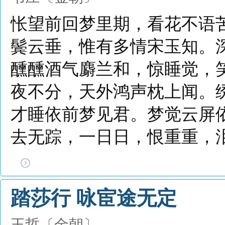
怅望前回梦里期，看花不语
鬓云垂，惟有多情宋玉知。
醺醺酒气麝兰和，惊睡觉，
夜不分，天外鸿声枕上闻。
才睡依前梦见君。梦觉云屏
去无踪，一日日，恨重重，泪
踏莎行 咏宦途无定
王哲
〔金朝〕