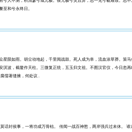
有兮人不测，积清寥兮成元极。彼元极兮灵且异，思一见兮藐难致。思不从
餐至和兮永终日。
众星陨如雨。胡尘动地起，千里闻战鼓。死人成为阜，流血涂草莽。策马
安溟波，截鳌作天柱。三微复正统，五玉归文祖。不图汉官仪，今日忽再
腐儒著缝掖，何处议..
君莫话封侯事，一将功成万骨枯。 传闻一战百神愁，两岸强兵过未休。 