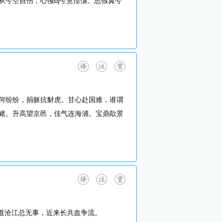
兮空自伤，心慅bj兮意惶懹。思假翼兮
何纷纷，捐躯抗豺虎。甘心赴国难，谁谓
睹。升高望京邑，佳气连海浦。宝鼎歊景
谁道沧江总无事，近来长共血争流。