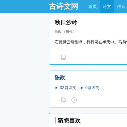
古诗文网
首页
诗文
作者
秋日沙岭
陈政
〔唐代〕
石磴缘云绕乱峰，行行疑在半天中。马前
陈政
► 32篇诗文
► 0条名句
猜您喜欢