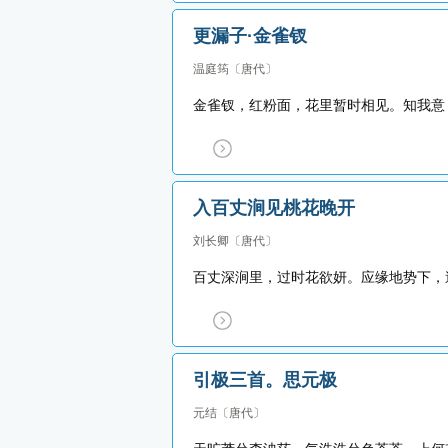
更漏子·金雀钗
温庭筠
〔唐代〕
金雀钗，红粉面，花里暂时相见。知我意
入百丈涧见桃花晚开
刘长卿
〔唐代〕
百丈深涧里，过时花欲妍。应缘地势下，
引极三首。思元极
元结
〔唐代〕