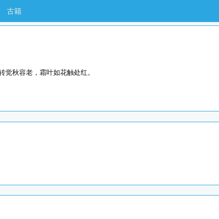
古籍
转觉秋容老，霜叶如花触处红。