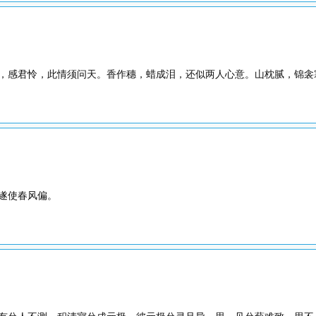
，感君怜，此情须问天。香作穗，蜡成泪，还似两人心意。山枕腻，锦衾
遂使春风偏。