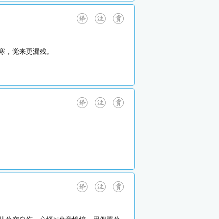
寒，觉来更漏残。