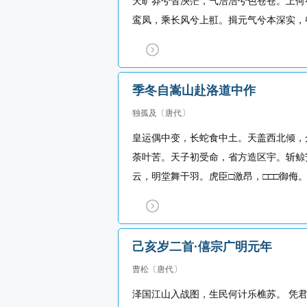
天旷莽兮杳泱茫，气浩浩兮色苍苍。上何
鸾凤，乘长风兮上羾。揖元气兮本深实，
季冬自嵩山赴洛道中作
独孤及
〔唐代〕
皇运偶中变，长蛇食中土。天盖西北倾，
荼叶苦。天子初受命，省方造区宇。斩鲸
云，明堂舞干羽。虎臣□激昂，□□□御侮。
己亥岁二首·僖宗广明元年
曹松
〔唐代〕
泽国江山入战图，生民何计乐樵苏。 凭