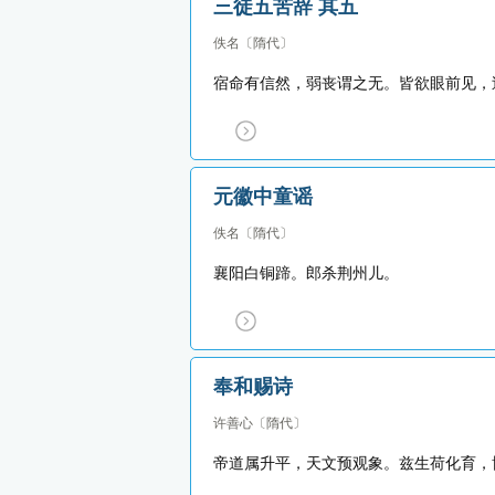
三徒五苦辞 其五
佚名
〔隋代〕
宿命有信然，弱丧谓之无。皆欲眼前见，
元徽中童谣
佚名
〔隋代〕
襄阳白铜蹄。郎杀荆州儿。
奉和赐诗
许善心
〔隋代〕
帝道属升平，天文预观象。兹生荷化育，