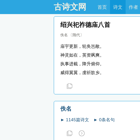
古诗文网
首页
诗文
作者
绍兴祀祚德庙八首
佚名
〔隋代〕
庙宇更新，轮奂岂敞。
神灵如在，英资飒爽。
执事进截，降升俯仰。
威得翼翼，虔祈歆乡。
佚名
► 1145篇诗文
► 0条名句