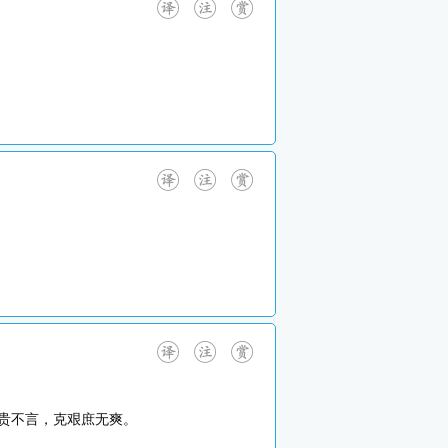
贵不言，克艰庶无爽。