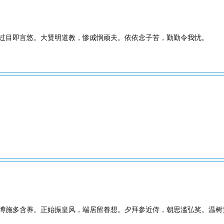
过目即言悠。大贤明道教，惨戚悯顽夫。依依念子苦，勤勤令我忧。
博施多含养。正始振皇风，端居留眷想。夕拜参近侍，朝思滥弘奖。温树