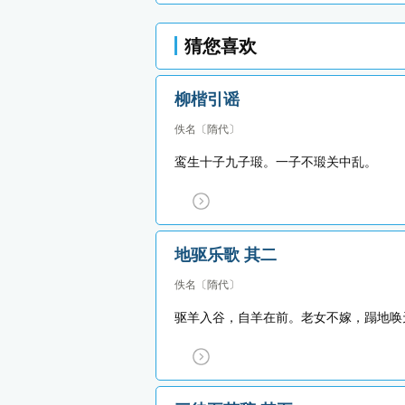
猜您喜欢
柳楷引谣
佚名
〔隋代〕
鸾生十子九子瑖。一子不瑖关中乱。
地驱乐歌 其二
佚名
〔隋代〕
驱羊入谷，自羊在前。老女不嫁，蹋地唤