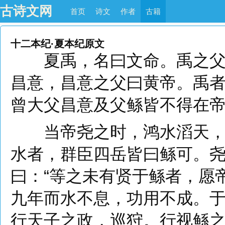
古诗文网
首页
诗文
作者
古籍
十二本纪·夏本纪
原文
夏禹，名曰文命。禹之父曰
昌意，昌意之父曰黄帝。禹
曾大父昌意及父鲧皆不得在
当帝尧之时，鸿水滔天，浩
水者，群臣四岳皆曰鲧可。尧
曰：“等之未有贤于鲧者，愿
九年而水不息，功用不成。
行天子之政，巡狩。行视鲧