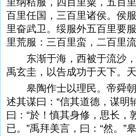
里纳秸服，四百里粟，五百
百里任国，三百里诸侯。侯
里奋武卫。绥服外五百里要
里荒服：三百里蛮，二百里
东渐于海，西被于流沙，朔
禹玄圭，以告成功于天下。
皋陶作士以理民。帝舜朝，
述其谋曰：“信其道德，谋明辅
曰：“於！慎其身修，思长，
已。”禹拜美言，曰：“然。”