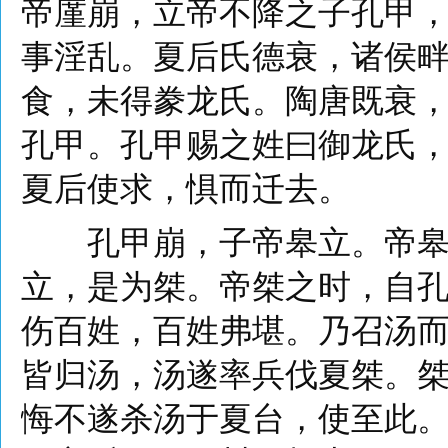
帝廑崩，立帝不降之子孔甲
事淫乱。夏后氏德衰，诸侯
食，未得豢龙氏。陶唐既衰
孔甲。孔甲赐之姓曰御龙氏
夏后使求，惧而迁去。
孔甲崩，子帝皋立。帝皋崩
立，是为桀。帝桀之时，自
伤百姓，百姓弗堪。乃召汤
皆归汤，汤遂率兵伐夏桀。桀
悔不遂杀汤于夏台，使至此。