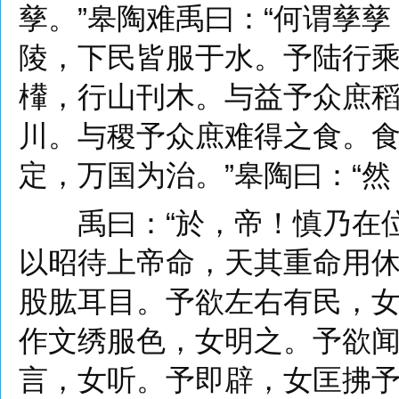
孳。”皋陶难禹曰：“何谓孳孳
陵，下民皆服于水。予陆行
檋，行山刊木。与益予众庶
川。与稷予众庶难得之食。
定，万国为治。”皋陶曰：“然
禹曰：“於，帝！慎乃在位
以昭待上帝命，天其重命用休
股肱耳目。予欲左右有民，
作文绣服色，女明之。予欲
言，女听。予即辟，女匡拂