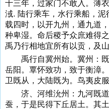
十三年，过家门不敢入。薄
淢. 陆行乘车，水行乘船，
载四时，以开九州，通九道
种卑湿。命后稷予众庶难得
禹乃行相地宜所有以贡，及
禹行自冀州始。冀州：既载
岳阳。覃怀致功，致于衡漳
卫既从，大陆既为。鸟夷皮
济、河维沇州：九河既道，
蚕，于是民得下丘居土。其