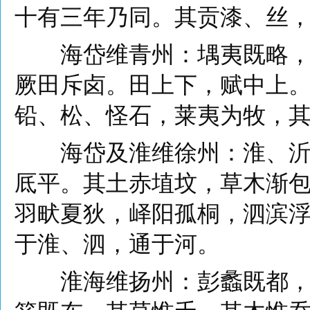
十有三年乃同。其贡漆、丝
海岱维青州：堣夷既略，潍
厥田斥卤。田上下，赋中上
铅、松、怪石，莱夷为牧，
海岱及淮维徐州：淮、沂其
厎平。其土赤埴坟，草木渐
羽畎夏狄，峄阳孤桐，泗滨
于淮、泗，通于河。
淮海维扬州：彭蠡既都，阳