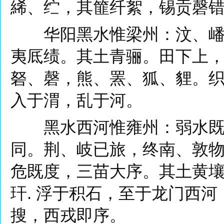
絺、纻，其篚纤絮，锡贡磬
华阳黑水惟梁州：汶、嶓既
夷厎绩。其土青骊。田下上
砮、磬，熊、罴、狐、貍。
入于渭，乱于河。
黑水西河惟雍州：弱水既西
同。荆、岐已旅，终南、敦
危既度，三苗大序。其土黄
玕. 浮于积石，至于龙门西河
搜，西戎即序。