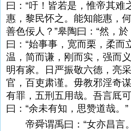
曰：“吁！皆若是，惟帝其难
惠，黎民怀之。能知能惠，
善色佞人？”皋陶曰：“然，
曰：“始事事，宽而栗，柔而
温，简而谦，刚而实，强而
明有家。日严振敬六德，亮
官，百吏肃谨。毋教邪淫奇
有罪，五刑五用哉。吾言厎可
曰：“余未有知，思赞道哉。”
帝舜谓禹曰：“女亦昌言。