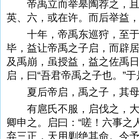
帝禹立而举皋陶荐之，且授
英、六，或在许。而后举益
十年，帝禹东巡狩，至于会
毕，益让帝禹之子启，而辟
及禹崩，虽授益，益之佐禹
启，曰“吾君帝禹之子也。”
夏后帝启，禹之子，其母
有扈氏不服，启伐之，大战
卿申之。启曰：“嗟！六事之
弃三正，天用剿绝其命。今