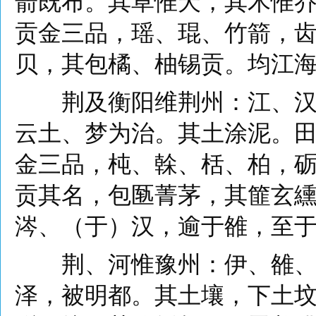
箭既布。其草惟夭，其木惟
贡金三品，瑶、琨、竹箭，
贝，其包橘、柚锡贡。均江
荆及衡阳维荆州：江、汉朝
云土、梦为治。其土涂泥。
金三品，杶、榦、栝、柏，
贡其名，包匦菁茅，其篚玄
涔、（于）汉，逾于雒，至
荆、河惟豫州：伊、雒、瀍
泽，被明都。其土壤，下土