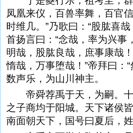
于是夔行乐，祖考至，群后
凤凰来仪，百兽率舞，百官信
时维几。”乃歌曰：“股肱喜
首扬言曰：“念哉，率为兴事
明哉，股肱良哉，庶事康哉！
惰哉，万事堕哉！”帝拜曰：
数声乐，为山川神主。
帝舜荐禹于天，为嗣。十七
之子商均于阳城。天下诸侯
南面朝天下，国号曰夏后，