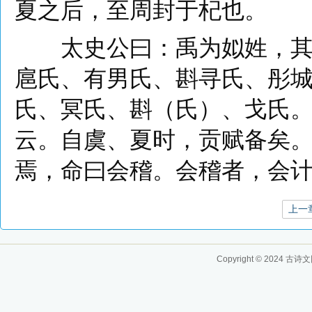
夏之后，至周封于杞也。
太史公曰：禹为姒姓，其后
扈氏、有男氏、斟寻氏、彤
氏、冥氏、斟（氏）、戈氏
云。自虞、夏时，贡赋备矣
焉，命曰会稽。会稽者，会
上一
Copyright © 2024
古诗文