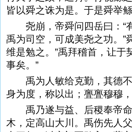
皆以舜之诛为是。于是舜举
尧崩，帝舜问四岳曰：“有
禹为司空，可成美尧之功。”舜
维是勉之。”禹拜稽首，让于
事矣。”
禹为人敏给克勤，其德不违
身为度，称以出；亹亹穆穆
禹乃遂与益、后稷奉帝命，
木，定高山大川。禹伤先人