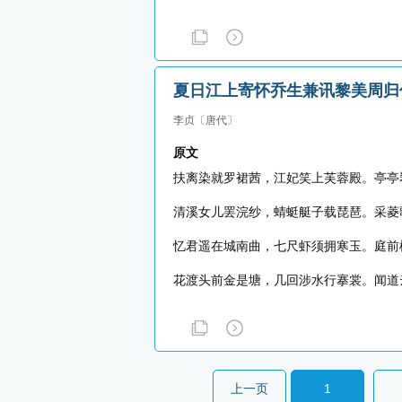
夏日江上寄怀乔生兼讯黎美周归
李贞
〔唐代〕
原文
扶离染就罗裙茜，江妃笑上芙蓉殿。亭亭
清溪女儿罢浣纱，蜻蜓艇子载琵琶。采菱
忆君遥在城南曲，七尺虾须拥寒玉。庭前
花渡头前金是塘，几回涉水行搴裳。闻道
上一页
1