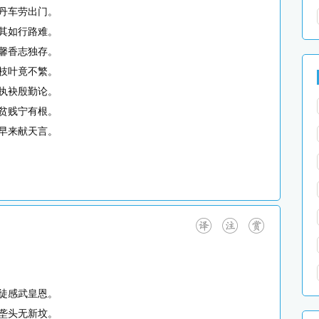
丹车劳出门。
其如行路难。
馨香志独存。
枝叶竟不繁。
执袂殷勤论。
贫贱宁有根。
早来献天言。
徒感武皇恩。
垄头无新坟。