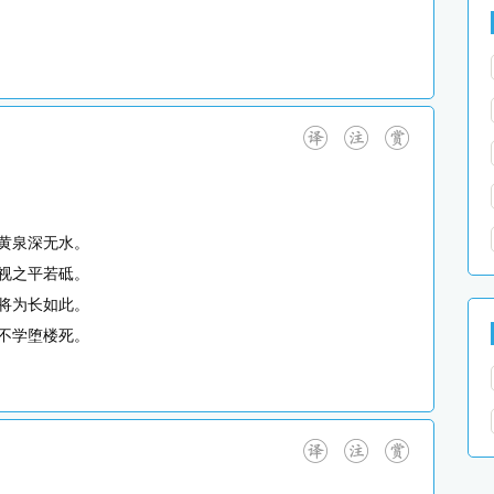
黄泉深无水。
视之平若砥。
将为长如此。
不学堕楼死。