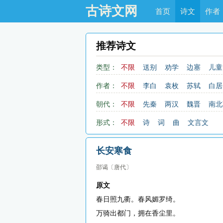
古诗文网
首页
诗文
作者
推荐诗文
类型：
不限
送别
劝学
边塞
儿童
思乡
咏物
爱情
田园
作者：
不限
李白
袁枚
苏轼
白居
赞美
咏柳
读书
秋思
陆游
陶渊明
刘禹锡
李煜
朝代：
不限
先秦
两汉
魏晋
南北
励志
战争
荷花
题画
清代
近现代
形式：
不限
诗
词
曲
文言文
青春
写山
论诗
游仙
中秋节
重阳节
托物言志
长安寒食
邵谒
〔唐代〕
原文
春日照九衢。春风媚罗绮。
万骑出都门，拥在香尘里。