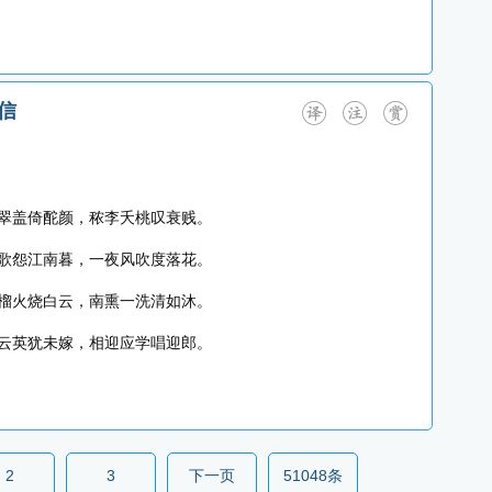
信
翠盖倚酡颜，秾李夭桃叹衰贱。
歌怨江南暮，一夜风吹度落花。
榴火烧白云，南熏一洗清如沐。
云英犹未嫁，相迎应学唱迎郎。
2
3
下一页
51048条