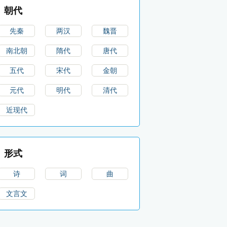
朝代
先秦
两汉
魏晋
南北朝
隋代
唐代
五代
宋代
金朝
元代
明代
清代
近现代
形式
诗
词
曲
文言文