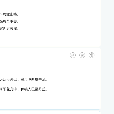
不忍故山啼。
馀思草萋萋。
家近五云溪。
远从云外出，瀑泉飞向峡中流。
河阳花几许，种桃人已卧丹丘。